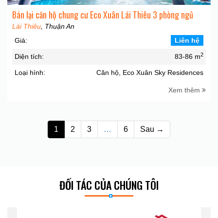
Bán lại căn hộ chung cư Eco Xuân Lái Thiêu 3 phòng ngủ
Lái Thiêu
, Thuận An
Giá:
Liên hệ
2
Diện tích:
83-86 m
Loại hình:
Căn hộ, Eco Xuân Sky Residences
Xem thêm
1
2
3
…
6
Sau →
ĐỐI TÁC CỦA CHÚNG TÔI