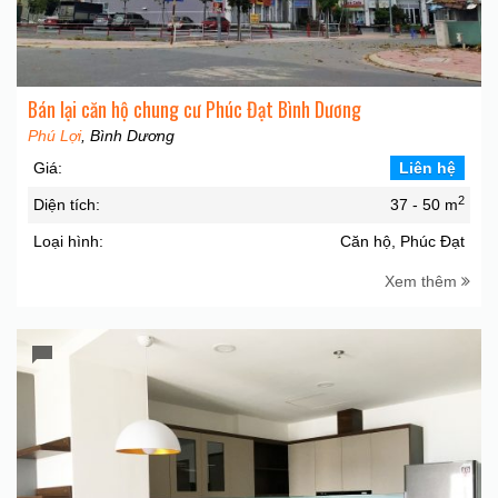
Bán lại căn hộ chung cư Phúc Đạt Bình Dương
Phú Lợi
, Bình Dương
Giá:
Liên hệ
2
Diện tích:
37 - 50 m
Loại hình:
Căn hộ, Phúc Đạt
Xem thêm