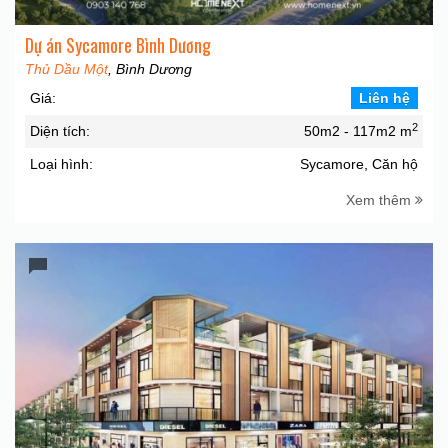
Dự án Sycamore Bình Dương
Thủ Dầu Một
, Bình Dương
Giá:
Liên hệ
2
Diện tích:
50m2 - 117m2 m
Loại hình:
Sycamore, Căn hộ
Xem thêm