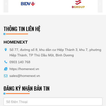
THÔNG TIN LIÊN HỆ
HOMENEXT
Số 77, đường số 8, khu dân cư Hiệp Thành 3, khu 7, phường
Hiệp Thành, TP Thủ Dầu Một, Bình Dương
0903 140 768
https://homenext.vn
sales@homenext.vn
ĐĂNG KÝ NHẬN BẢN TIN
If
ĐĂNG
you