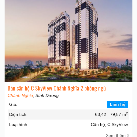
Bán căn hộ C SkyView Chánh Nghĩa 2 phòng ngủ
Chánh Nghĩa
, Bình Dương
Giá:
Liên hệ
2
Diện tích:
63,42 - 79,87 m
Loại hình:
Căn hộ, C SkyView
Xem thêm