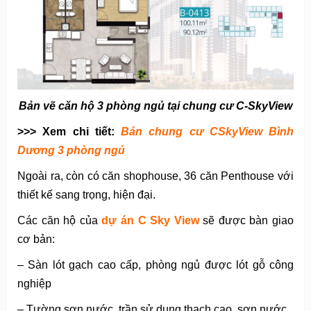
Bản vẽ căn hộ 3 phòng ngủ tại chung cư C-SkyView
>>> Xem chi tiết:
Bán chung cư CSkyView Bình
Dương 3 phòng ngủ
Ngoài ra, còn có căn shophouse, 36 căn Penthouse với
thiết kế sang trọng, hiện đại.
Các căn hộ của
dự án C Sky View
sẽ được bàn giao
cơ bản:
– Sàn lót gạch cao cấp, phòng ngủ được lót gỗ công
nghiệp
– Tường sơn nước, trần sử dụng thạch cao, sơn nước