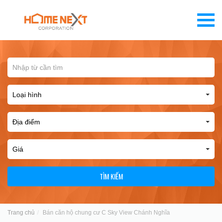
TÌM KIẾM
Trang chủ
Bán căn hộ chung cư C Sky View Chánh Nghĩa