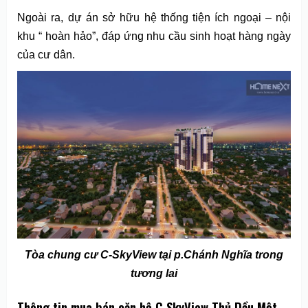
Ngoài ra, dự án sở hữu hệ thống tiện ích ngoại – nội
khu “ hoàn hảo”, đáp ứng nhu cầu sinh hoạt hàng ngày
của cư dân.
Tòa chung cư C-SkyView tại p.Chánh Nghĩa trong
tương lai
Thông tin mua bán căn hộ C SkyView Thủ Dầu Một