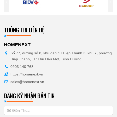
THÔNG TIN LIÊN HỆ
HOMENEXT
Số 77, đường số 8, khu dân cư Hiệp Thành 3, khu 7, phường
Hiệp Thành, TP Thủ Dầu Một, Bình Dương
0903 140 768
https://homenext.vn
sales@homenext.vn
ĐĂNG KÝ NHẬN BẢN TIN
If
ĐĂNG
you