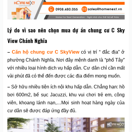
Lý do vì sao nên chọn mua dự án chung cư C Sky
View Chánh Nghĩa
–
Căn hộ chung cư C SkyView
có vị trí “ đắc địa” ở
phường Chánh Nghĩa. Nơi đây mệnh danh là “phố Tây”
với nhiều loại hình dịch vụ hấp dẫn. Cư dân chỉ cần mất
vài phút đã có thể đến được các địa điểm mong muốn.
–
Sở hữu nhiều tiện ích nội khu hấp dẫn. Chẳng hạn: hồ
bơi 600m2, bể sục Jacuzzi, khu vui chơi trẻ em, công
viên, khoang lánh nạn,…Mọi sinh hoạt hàng ngày của
cư dân sẽ được đáp ứng đầy đủ.