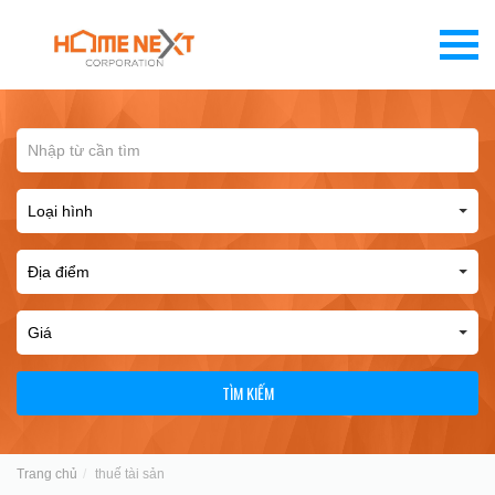
TÌM KIẾM
Trang chủ
thuế tài sản