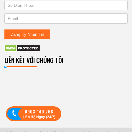
If
ĐĂNG
you
KÝ
are
human,
NHẬN
leave
Đăng Ký Nhận Tin
BẢN
this
field
TIN
blank.
LIÊN KẾT VỚI CHÚNG TÔI
0903 140 768
Theo dõi:
Liên Hệ Ngay (24/7)