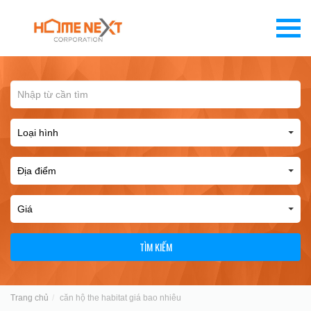
TÌM KIẾM
Trang chủ
căn hộ the habitat giá bao nhiêu