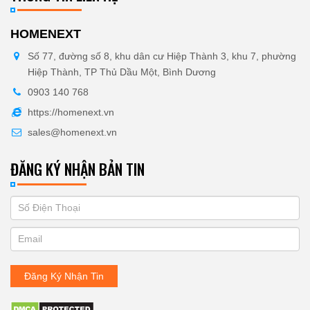
HOMENEXT
Số 77, đường số 8, khu dân cư Hiệp Thành 3, khu 7, phường
Hiệp Thành, TP Thủ Dầu Một, Bình Dương
0903 140 768
https://homenext.vn
sales@homenext.vn
ĐĂNG KÝ NHẬN BẢN TIN
If
ĐĂNG
you
KÝ
are
human,
NHẬN
leave
Đăng Ký Nhận Tin
BẢN
this
field
TIN