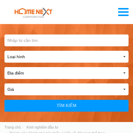
TÌM KIẾM
Trang chủ
Kinh nghiệm đầu tư