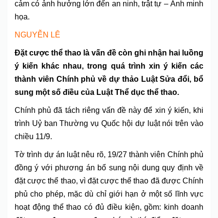
cảm có ảnh hưởng lớn đến an ninh, trật tự – Ảnh minh
họa.
NGUYỄN LÊ
Đặt cược thể thao là vấn đề còn ghi nhận hai luồng
ý kiến khác nhau, trong quá trình xin ý kiến các
thành viên Chính phủ về dự thảo Luật Sửa đổi, bổ
sung một số điều của Luật Thể dục thể thao.
Chính phủ đã tách riêng vấn đề này để xin ý kiến, khi
trình Uỷ ban Thường vụ Quốc hội dự luật nói trên vào
chiều 11/9.
Tờ trình dự án luật nêu rõ, 19/27 thành viên Chính phủ
đồng ý với phương án bổ sung nội dung quy định về
đặt cược thể thao, vì đặt cược thể thao đã được Chính
phủ cho phép, mặc dù chỉ giới hạn ở một số lĩnh vực
hoạt động thể thao có đủ điều kiện, gồm: kinh doanh