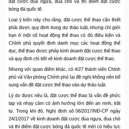
đặt cược đua ngựa, đua chó và thí điểm đặt cược
bóng đá quốc tế.
Loại ý kiến này cho rằng, đặt cược thể thao cần thiết
phải được quy định trong dự thảo luật, nhưng chỉ giới
hạn ở một số hoạt động thể thao có đủ điều kiện và
Chính phủ quyết định danh mục các hoạt động thể
dục, thể thao được phép kinh doanh đặt cược thể thao
và quy định chi tiết về kinh doanh đặt cược thể thao.
Nhưng với quan điểm khác, có 4/27 thành viên Chính
phủ và Văn phòng Chính phủ lại đề nghị không nên bổ
sung vấn đề đặt cược thể thao vào dự thảo luật.
Lý do được nêu là, đặt cược thể thao là vấn đề phức
tạp và nhạy cảm có ảnh hưởng lớn đến an ninh, trật
tự. Trong khi đó, Nghị định số 06/2017/NĐ-CP ngày
24/1/2017 về kinh doanh đặt cược đua ngựa, đua chó
và thí điểm đặt cược bóng đá quốc tế mới có hiệu lực