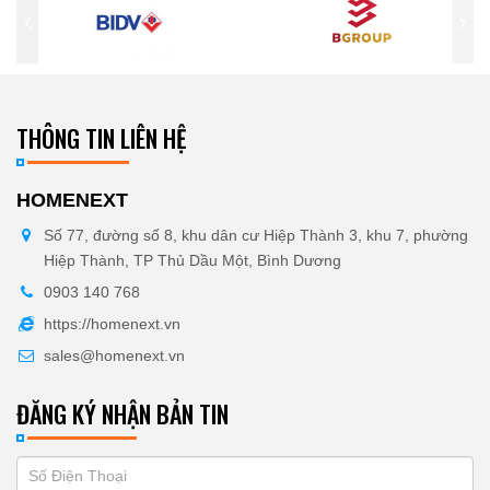
THÔNG TIN LIÊN HỆ
HOMENEXT
Số 77, đường số 8, khu dân cư Hiệp Thành 3, khu 7, phường
Hiệp Thành, TP Thủ Dầu Một, Bình Dương
0903 140 768
https://homenext.vn
sales@homenext.vn
ĐĂNG KÝ NHẬN BẢN TIN
If
ĐĂNG