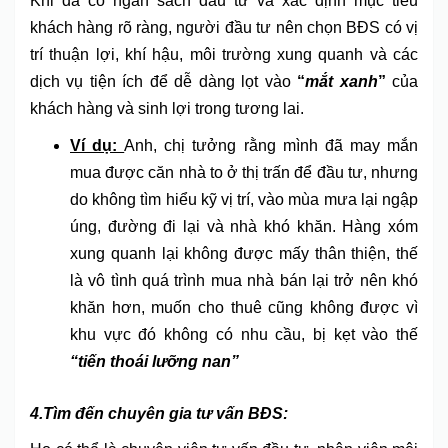
Khi đã có ngân sách đầu tư và xác định mục tiêu
khách hàng rõ ràng, người đầu tư nên chọn BĐS có vị
trí thuận lợi, khí hậu, môi trường xung quanh và các
dịch vụ tiện ích để dễ dàng lọt vào
“
mắt xanh
”
của
khách hàng và sinh lợi trong tương lai.
Ví dụ:
Anh, chị tưởng rằng mình đã may mắn
mua được căn nhà to ở thị trấn để đầu tư, nhưng
do không tìm hiểu kỹ vị trí, vào mùa mưa lại ngập
úng, đường đi lại và nhà khó khăn. Hàng xóm
xung quanh lại không được mấy thân thiện, thế
là vô tình quá trình mua nhà bán lại trở nên khó
khăn hơn, muốn cho thuê cũng không được vì
khu vực đó không có nhu cầu, bị kẹt vào thế
“tiến thoái lưỡng nan”
4.Tìm đến chuyên gia tư vấn BĐS: