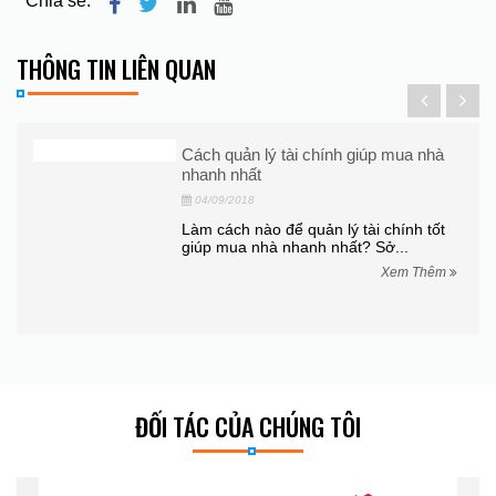
Chia sẻ:
THÔNG TIN LIÊN QUAN
óng
Cách quản lý tài chính giúp mua nhà
nhanh nhất
04/09/2018
ất
Làm cách nào để quản lý tài chính tốt
giúp mua nhà nhanh nhất? Sở...
hêm
Xem Thêm
ĐỐI TÁC CỦA CHÚNG TÔI