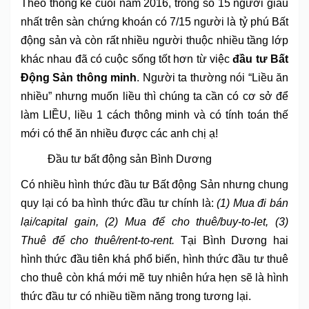
Theo thống kê cuối năm 2016, trong số 15 người giàu
nhất trên sàn chứng khoán có 7/15 người là tỷ phú Bất
động sản và còn rất nhiều người thuộc nhiều tầng lớp
khác nhau đã có cuộc sống tốt hơn từ việc
đầu tư Bất
Động Sản thông minh
. Người ta thường nói “Liều ăn
nhiều” nhưng muốn liều thì chúng ta cần có cơ sở để
làm LIỀU, liều 1 cách thông minh và có tính toán thế
mới có thể ăn nhiều được các anh chị ạ!
Đầu tư bất động sản Bình Dương
Có nhiều hình thức đầu tư Bất động Sản nhưng chung
quy lại có ba hình thức đầu tư chính là:
(1) Mua đi bán
lại/capital gain, (2) Mua để cho thuê/buy-to-let, (3)
Thuê để cho thuê/rent-to-rent.
Tại Bình Dương hai
hình thức đầu tiên khá phổ biến, hình thức đầu tư thuê
cho thuê còn khá mới mẽ tuy nhiên hứa hẹn sẽ là hình
thức đầu tư có nhiều tiềm năng trong tương lại.