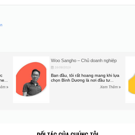
on
Woo Sangho – Chủ doanh nghiệp
16/08/2019
ợc
Ban đầu, tôi rất hoang mang khi lựa
ne...
chọn Bình Dương là nơi đầu tư...
hêm
Xem Thêm
ĐỐI TÁC CỦA CHÚNG TÔI