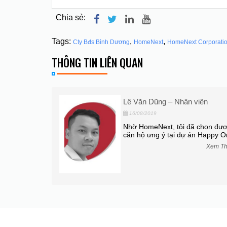
Chia sẻ:
Tags:
,
,
Cty Bđs Bình Dương
HomeNext
HomeNext Corporati
THÔNG TIN LIÊN QUAN
văn phòng
Lê Văn Dũng – Nhân viên
16/08/2019
ng ty bất động
Nhờ HomeNext, tôi đã chọn đư
nghiệp. Họ giúp
căn hộ ưng ý tại dự án Happy O
Xem T
Xem Thêm