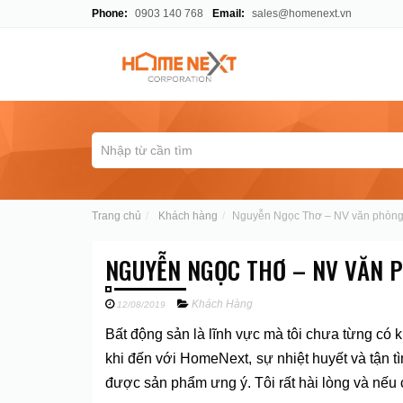
Phone:
0903 140 768
Email:
sales@homenext.vn
Trang chủ
Khách hàng
Nguyễn Ngọc Thơ – NV văn phòn
NGUYỄN NGỌC THƠ – NV VĂN 
Khách Hàng
12/08/2019
Bất động sản là lĩnh vực mà tôi chưa từng có k
khi đến với HomeNext, sự nhiệt huyết và tận tì
được sản phẩm ưng ý. Tôi rất hài lòng và nếu