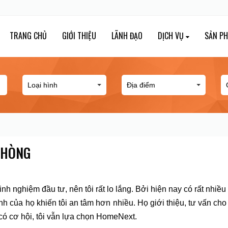
TRANG CHỦ
GIỚI THIỆU
LÃNH ĐẠO
DỊCH VỤ
SẢN P
g
PHÒNG
inh nghiệm đầu tư, nên tôi rất lo lắng. Bởi hiện nay có rất nhi
nh của họ khiến tôi an tâm hơn nhiều. Họ giới thiệu, tư vấn cho 
 có cơ hội, tôi vẫn lựa chọn HomeNext.
Nguyễn Ngọc Thơ