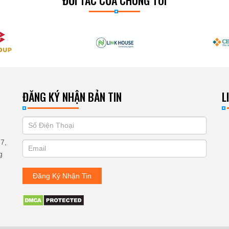
ĐĂNG KÝ NHẬN BẢN TIN
L
If
ĐĂNG
you
KÝ
7,
are
g
human,
NHẬN
leave
Đăng Ký Nhận Tin
BẢN
this
field
TIN
blank.