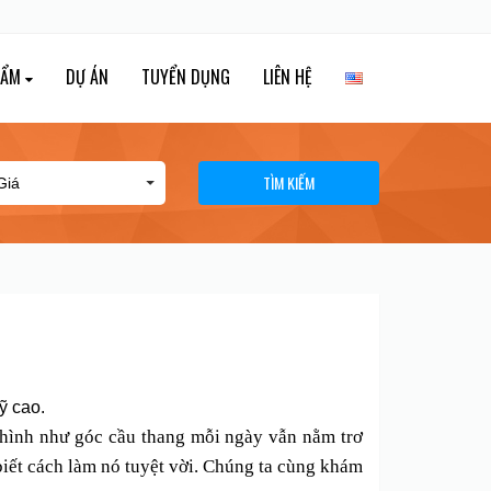
HẨM
DỰ ÁN
TUYỂN DỤNG
LIÊN HỆ
TÌM KIẾM
ỹ cao.
n hình như góc cầu thang mỗi ngày vẫn nằm trơ
a biết cách làm nó tuyệt vời. Chúng ta cùng khám