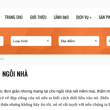
TRANG CHỦ
GIỚI THIỆU
LÃNH ĐẠO
DỊCH VỤ
SẢN P
nhà
 NGÔI NHÀ
iệc đơn giản nhưng mang lại cho ngôi nhà nét mềm mại, thẩm m
ó vẽ đẹp riêng của nó nếu ta biết cách thổi hồn vào nó. Điể
ư thừa nhưng không hãy tin tôi, nó sẽ rất tuyệt vời nếu chúng t