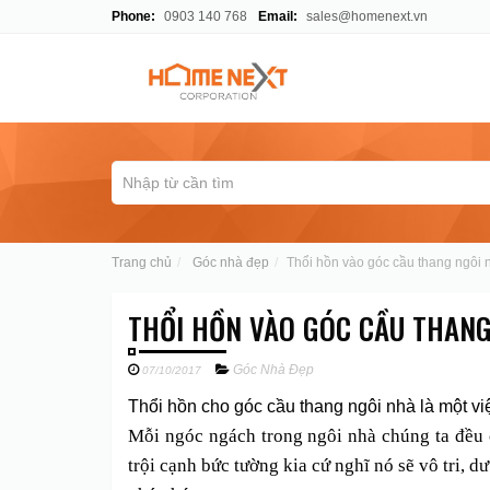
Phone:
0903 140 768
Email:
sales@homenext.vn
Trang chủ
Góc nhà đẹp
Thổi hồn vào góc cầu thang ngôi 
THỔI HỒN VÀO GÓC CẦU THANG
Góc Nhà Đẹp
07/10/2017
Thổi hồn cho góc cầu thang ngôi nhà là một v
Mỗi ngóc ngách trong ngôi nhà chúng ta đều c
trội cạnh bức tường kia cứ nghĩ nó sẽ vô tri, d