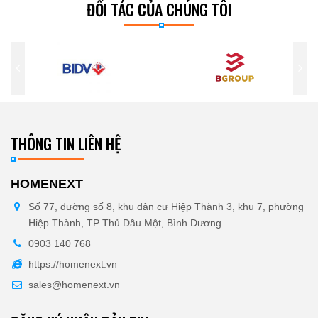
ĐỐI TÁC CỦA CHÚNG TÔI
THÔNG TIN LIÊN HỆ
HOMENEXT
Số 77, đường số 8, khu dân cư Hiệp Thành 3, khu 7, phường
Hiệp Thành, TP Thủ Dầu Một, Bình Dương
0903 140 768
https://homenext.vn
sales@homenext.vn