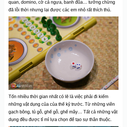
quan, domino, cờ cá ngựa, banh đũa… tưởng chừng
đã lỗi thời nhưng lại được các em nhỏ rất thích thú.
Tốn nhiều thời gian nhất có lẽ là việc phải đi kiếm
những vật dụng của của thế kỷ trước. Từ những viên
gạch bông, tủ gỗ, ghế gỗ, ghế mây… Tất cả những vật
dụng đều được tỉ mỉ lựa chọn để tạo sự thân thuộc.