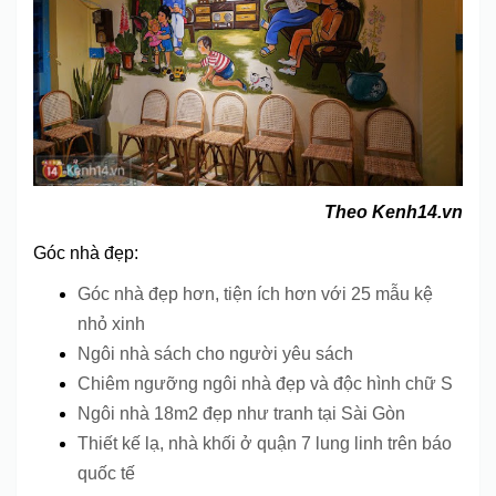
Theo Kenh14.vn
Góc nhà đẹp:
Góc nhà đẹp hơn, tiện ích hơn với 25 mẫu kệ
nhỏ xinh
Ngôi nhà sách cho người yêu sách
Chiêm ngưỡng ngôi nhà đẹp và độc hình chữ S
Ngôi nhà 18m2 đẹp như tranh tại Sài Gòn
Thiết kế lạ, nhà khối ở quận 7 lung linh trên báo
quốc tế