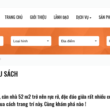
TRANG CHỦ
GIỚI THIỆU
LÃNH ĐẠO
DỊCH VỤ
SẢN P
h
U SÁCH
 căn nhà 52 m2 trở nên rực rỡ, độc đáo giữa rất nhiều c
ua cách trang trí này. Cùng khám phá nào !