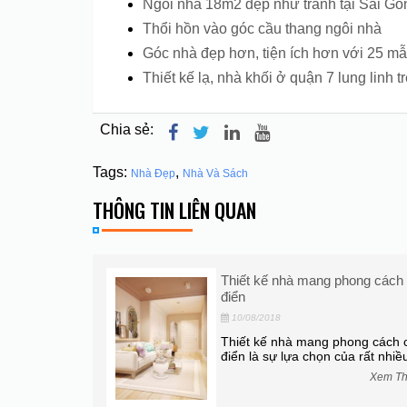
Ngôi nhà 18m2 đẹp như tranh tại Sài Gò
Thổi hồn vào góc cầu thang ngôi nhà
Góc nhà đẹp hơn, tiện ích hơn với 25 mẫ
Thiết kế lạ, nhà khối ở quận 7 lung linh t
Chia sẻ:
Tags:
,
Nhà Đẹp
Nhà Và Sách
THÔNG TIN LIÊN QUAN
hất cho căn hộ
Thiết kế nhà mang phong cách
điển
10/08/2018
ất cho căn hộ
Thiết kế nhà mang phong cách 
gay! Để có...
điển là sự lựa chọn của rất nhiều
Xem Thêm
Xem T