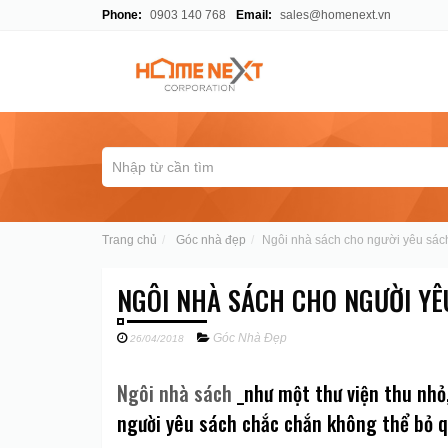
Phone:
0903 140 768
Email:
sales@homenext.vn
Trang chủ
Góc nhà đẹp
Ngôi nhà sách cho người yêu sác
NGÔI NHÀ SÁCH CHO NGƯỜI YÊ
Góc Nhà Đẹp
26/04/2018
Ngôi nhà sách
_như một thư viện thu nhỏ,
người yêu sách chắc chắn không thể bỏ q