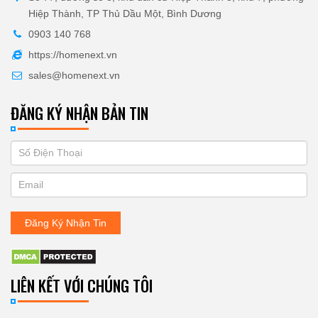
Hiệp Thành, TP Thủ Dầu Một, Bình Dương
0903 140 768
https://homenext.vn
sales@homenext.vn
ĐĂNG KÝ NHẬN BẢN TIN
If
ĐĂNG
you
KÝ
are
human,
NHẬN
leave
Đăng Ký Nhận Tin
BẢN
this
field
TIN
blank.
LIÊN KẾT VỚI CHÚNG TÔI