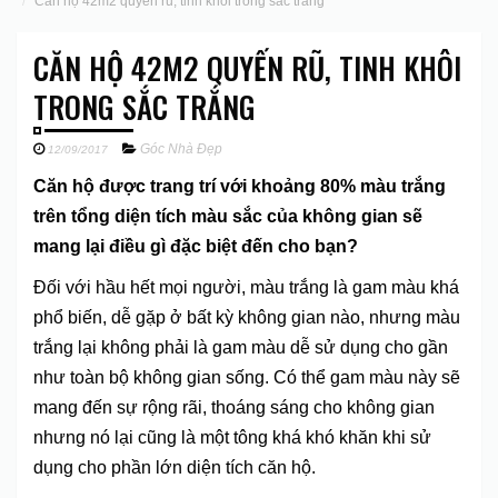
Căn hộ 42m2 quyến rũ, tinh khôi trong sắc trắng
CĂN HỘ 42M2 QUYẾN RŨ, TINH KHÔI
TRONG SẮC TRẮNG
Góc Nhà Đẹp
12/09/2017
Căn hộ được trang trí với khoảng 80% màu trắng
trên tổng diện tích màu sắc của không gian sẽ
mang lại điều gì đặc biệt đến cho bạn?
Đối với hầu hết mọi người, màu trắng là gam màu khá
phổ biến, dễ gặp ở bất kỳ không gian nào, nhưng màu
trắng lại không phải là gam màu dễ sử dụng cho gần
như toàn bộ không gian sống. Có thể gam màu này sẽ
mang đến sự rộng rãi, thoáng sáng cho không gian
nhưng nó lại cũng là một tông khá khó khăn khi sử
dụng cho phần lớn diện tích căn hộ.