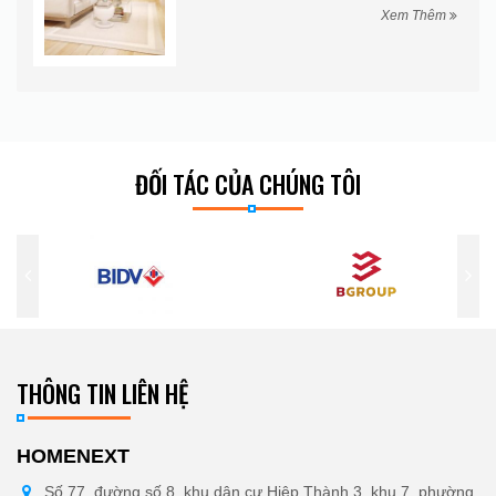
hêm
Xem Thêm
ĐỐI TÁC CỦA CHÚNG TÔI
THÔNG TIN LIÊN HỆ
HOMENEXT
Số 77, đường số 8, khu dân cư Hiệp Thành 3, khu 7, phường