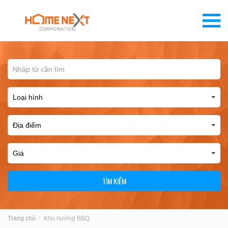
TÌM KIẾM
Trang chủ
Khu nướng BBQ