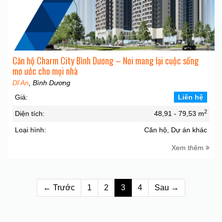
Căn hộ Charm City Bình Dương – Nơi mang lại cuộc sống
mơ ước cho mọi nhà
Dĩ An
, Bình Dương
Giá:
Liên hệ
2
Diện tích:
48,91 - 79,53 m
Loại hình:
Căn hộ, Dự án khác
Xem thêm
← Trước
1
2
3
4
Sau →