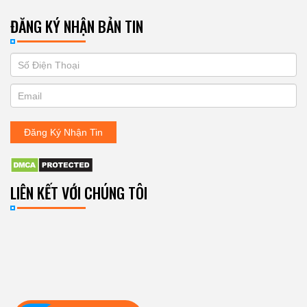
ĐĂNG KÝ NHẬN BẢN TIN
If
ĐĂNG
you
KÝ
are
human,
NHẬN
leave
Đăng Ký Nhận Tin
BẢN
this
field
TIN
blank.
LIÊN KẾT VỚI CHÚNG TÔI