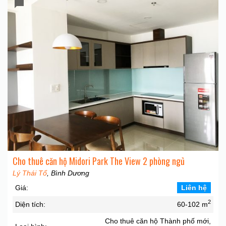
Cho thuê căn hộ Midori Park The View 2 phòng ngủ
Lý Thái Tổ
, Bình Dương
Giá:
Liên hệ
2
Diện tích:
60-102 m
Cho thuê căn hộ Thành phố mới,