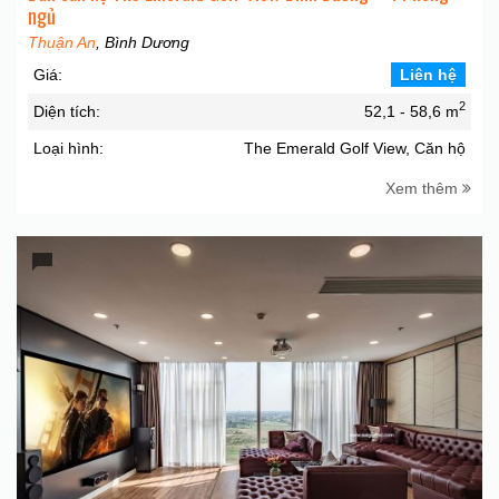
ngủ
Thuận An
, Bình Dương
Giá:
Liên hệ
2
Diện tích:
52,1 - 58,6 m
Loại hình:
The Emerald Golf View, Căn hộ
Xem thêm