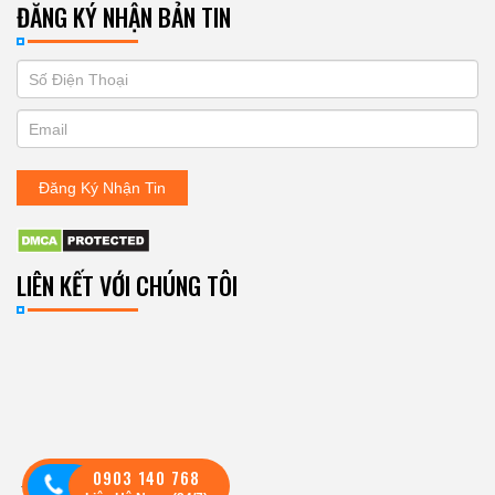
ĐĂNG KÝ NHẬN BẢN TIN
If
ĐĂNG
you
KÝ
are
human,
NHẬN
leave
Đăng Ký Nhận Tin
BẢN
this
field
TIN
blank.
LIÊN KẾT VỚI CHÚNG TÔI
0903 140 768
Theo dõi: