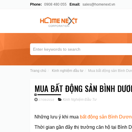
Phone:
0908 480 055
Email:
sales@homenext.vn
Trang chủ
Kinh nghiệm đầu tư
Mua bất động sản Bình Dươ
MUA BẤT ĐỘNG SẢN BÌNH DƯƠN
Kinh Nghiệm Đầu Tư
17/08/2018
Những lưu ý khi mua
bất động sản Bình Dươn
Thời gian gần đây thị trường căn hộ tại Bình 