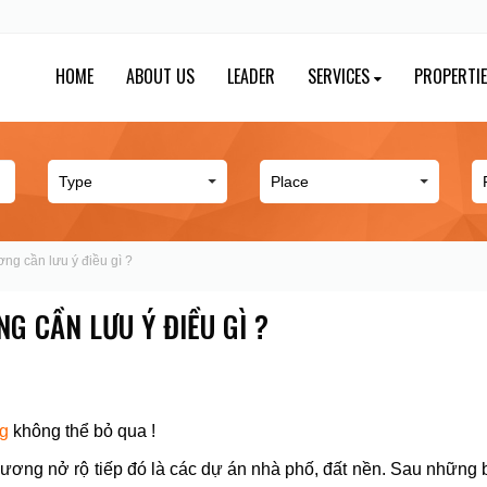
HOME
ABOUT US
LEADER
SERVICES
PROPERTI
ng cần lưu ý điều gì ?
G CẦN LƯU Ý ĐIỀU GÌ ?
g
không thể bỏ qua !
Dương nở rộ tiếp đó là các dự án nhà phố, đất nền. Sau những