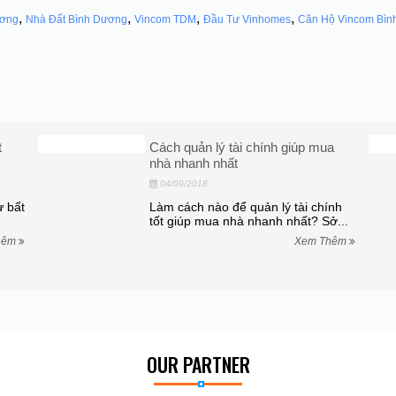
,
,
,
,
ương
Nhà Đất Bình Dương
Vincom TDM
Đầu Tư Vinhomes
Căn Hộ Vincom Bìn
p mua
Những điều cần quan tâm khi đầu
tư nhà phố vùng ven
28/08/2018
i chính
Đầu tư nhà phố vùng ven tại sao
t? Sở...
không?Sau đây là những điều cần
quan...
em Thêm
Xem Thêm
OUR PARTNER