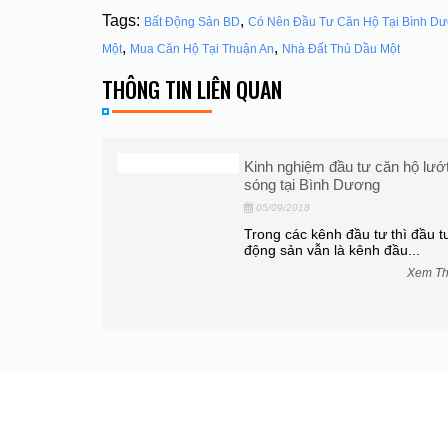
Tags:
,
Bất Động Sản BD
Có Nên Đầu Tư Căn Hộ Tại Bình D
,
,
Một
Mua Căn Hộ Tại Thuận An
Nhà Đất Thủ Dầu Một
THÔNG TIN LIÊN QUAN
u tư căn hộ lướt
Cách quản lý tài chính giú
Dương
nhà nhanh nhất
04/09/2018
đầu tư thì đầu tư bất
Làm cách nào để quản lý tà
 kênh đầu...
tốt giúp mua nhà nhanh nhấ
Xem Thêm
X