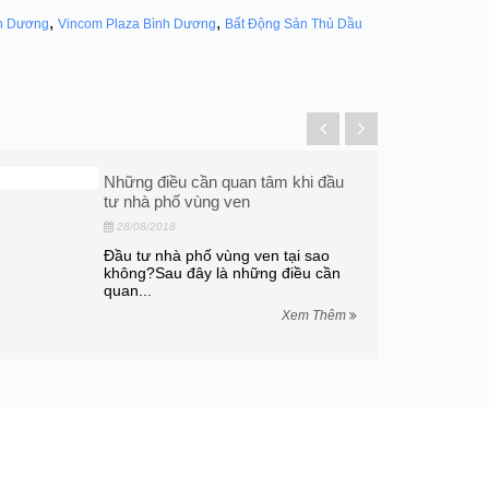
,
,
h Dương
Vincom Plaza Bình Dương
Bất Động Sản Thủ Dầu
Có nên mua căn hộ ở Bình Dương
không?
23/08/2018
Có nên mua căn hộ ở Bình Dương
không ? Hi vọng những chia sẻ thực
tế...
Xem Thêm