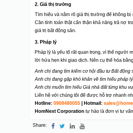
2.
Giá thị trường
Tìm hiểu và nắm rõ giá thị trường để không bị
Cần tính toán thật cẩn thận khả năng trả nợ t
giá trị bất động sản.
3.
Pháp lý
Pháp lý là yếu tố rất quan trọng, vì thế ngườ
lời hứa hẹn khi giao dịch. Nên cụ thể hóa bằng
Anh chị đang tìm kiếm cơ hội đầu tư Bất động
Anh chị đang gặp khó khăn về tìm hiểu pháp l
Anh chị muốn tìm hiểu Giá nhà đất từng khu vự
Liên hệ với chúng tôi để được hỗ trợ nhanh n
Hotline:
0908480055
| Hotmail:
sales@home
HomNext Corporation
tự hào là đơn vị tư v
Share: