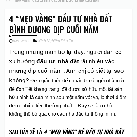
4 “mẹo vàng” đầu tư nhà đất Bình Dương dịp cuối năm
4 “MẸO VÀNG” ĐẦU TƯ NHÀ ĐẤT
BÌNH DƯƠNG DỊP CUỐI NĂM
Kinh Nghiệm Đầu Tư
04/11/2017
Trong những năm trờ lại đây, người dân
có
xu hướng
đầu tư nhà đất
rất nhiều vào
những dịp cuối năm . Anh chị có biết tại sao
không?
Đơn giản thôi: để chuẩn bị có ngôi nhà mới
để đón Tết khang trang, để được sở hữu một tài sản
hữu hình là của mình sau một năm vất vả, là thời điểm
được nhiều tiền thưởng nhất….Đây sẽ là cơ hội
không thể bỏ qua cho các nhà đầu tư thông minh.
SAU ĐÂY SẼ LÀ
4 “MẸO VÀNG” ĐỂ ĐẦU TƯ NHÀ ĐẤT