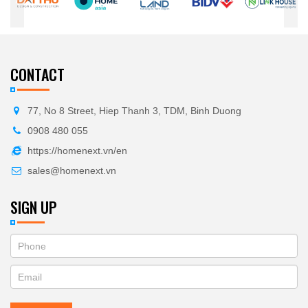
CONTACT
77, No 8 Street, Hiep Thanh 3, TDM, Binh Duong
0908 480 055
https://homenext.vn/en
sales@homenext.vn
SIGN UP
If
ĐĂNG
you
KÝ
are
human,
NHẬN
leave