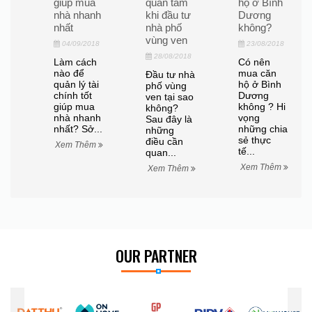
ăn
giúp mua
quan tâm
hộ ở Bình
nhà nhanh
khi đầu tư
Dương
nhất
nhà phố
không?
vùng ven
04/09/2018
23/08/2018
28/08/2018
Làm cách
Có nên
18
nào để
mua căn
Đầu tư nhà
quản lý tài
hộ ở Bình
phố vùng
c
chính tốt
Dương
ven tại sao
u
giúp mua
không ? Hi
không?
u
nhà nhanh
vọng
Sau đây là
nhất? Sở...
những chia
những
n
sẻ thực
điều cần
Xem Thêm
tế...
quan...
...
Xem Thêm
Xem Thêm
êm
OUR PARTNER