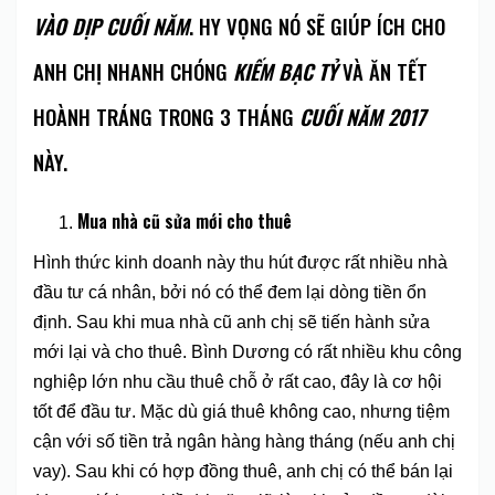
VÀO DỊP CUỐI NĂM
. HY VỌNG NÓ SẼ GIÚP ÍCH CHO
ANH CHỊ NHANH CHÓNG
KIẾM BẠC TỶ
VÀ ĂN TẾT
HOÀNH TRÁNG TRONG 3 THÁNG
CUỐI NĂM 2017
NÀY.
Mua nhà cũ sửa mới cho thuê
Hình thức kinh doanh này thu hút được rất nhiều nhà
đầu tư cá nhân, bởi nó có thể đem lại dòng tiền ổn
định. Sau khi mua nhà cũ anh chị sẽ tiến hành sửa
mới lại và cho thuê. Bình Dương có rất nhiều khu công
nghiệp lớn nhu cầu thuê chỗ ở rất cao, đây là cơ hội
tốt để đầu tư. Mặc dù giá thuê không cao, nhưng tiệm
cận với số tiền trả ngân hàng hàng tháng (nếu anh chị
vay). Sau khi có hợp đồng thuê, anh chị có thể bán lại