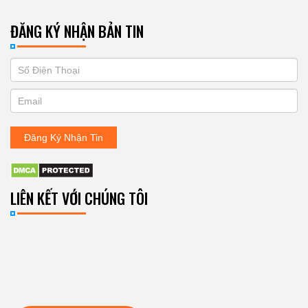
ĐĂNG KÝ NHẬN BẢN TIN
If
ĐĂNG
you
KÝ
are
human,
NHẬN
leave
Đăng Ký Nhận Tin
BẢN
this
field
TIN
blank.
LIÊN KẾT VỚI CHÚNG TÔI