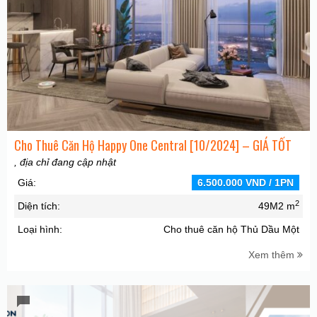
Cho Thuê Căn Hộ Happy One Central [10/2024] – GIÁ TỐT
, địa chỉ đang cập nhật
Giá:
6.500.000 VND / 1PN
2
Diện tích:
49M2 m
Loại hình:
Cho thuê căn hộ Thủ Dầu Một
Xem thêm