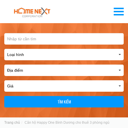
TÌM KIẾM
Trang chủ
Căn hộ Happy One Bình Dương cho thuê 3 phòng ngủ