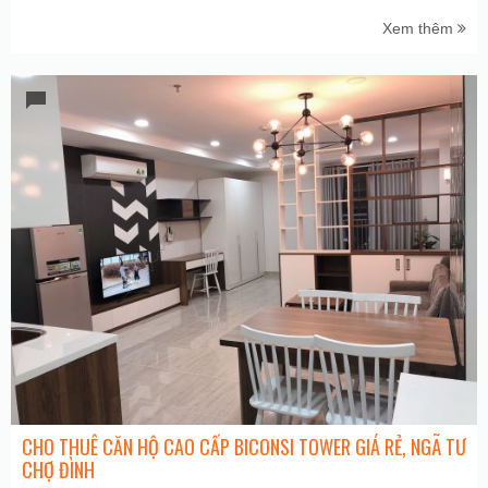
Xem thêm
CHO THUÊ CĂN HỘ CAO CẤP BICONSI TOWER GIÁ RẺ, NGÃ TƯ
CHỢ ĐÌNH