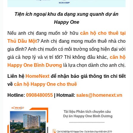
Tiện ích ngoại khu đa dạng xung quanh dự án
Happy One
Nếu anh chị đang muốn sở hữu
căn hộ cho thuê tại
Thủ Dầu Một
? Anh chị đang mong muốn thuê nhà cho
gia đình? Anh chị muốn có môi trường sống hiện đại với
giá cả hợp lý và vị trí tốt? Thì không đâu khác,
căn hộ
Happy One
Bình Dương
là lựa chọn dành cho anh chị.
Liên hệ
HomeNext
để nhận báo giá thông tin chi tiết
về
căn hộ
Happy One
cho thuê
Hotline:
0908480055
| Hotmail:
sales@homenext.vn