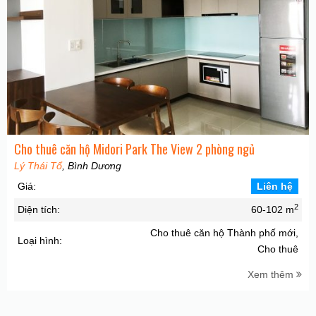
Cho thuê căn hộ Midori Park The View 2 phòng ngủ
Lý Thái Tổ
, Bình Dương
Giá:
Liên hệ
2
Diện tích:
60-102 m
Cho thuê căn hộ Thành phố mới,
Loại hình:
Cho thuê
Xem thêm