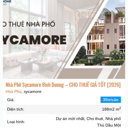
Nhà Phố Sycamore Bình Dương – CHO THUÊ GIÁ TỐT [2026]
Hòa Phú
, sycamore
Giá:
35tr/căn
2
Diện tích:
188m2 m
Dự án mới nhất, Cho thuê, Nhà phố
Loại hình:
Thủ Dầu Một