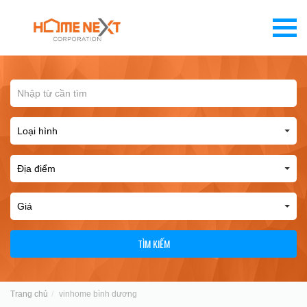
TÌM KIẾM
Trang chủ
vinhome bình dương