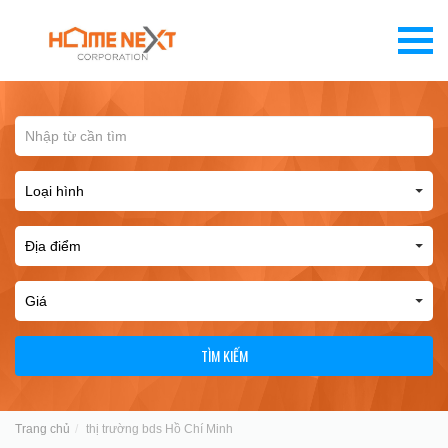
TÌM KIẾM
Trang chủ
thị trường bds Hồ Chí Minh