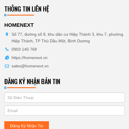
THÔNG TIN LIÊN HỆ
HOMENEXT
Số 77, đường số 8, khu dân cư Hiệp Thành 3, khu 7, phường
Hiệp Thành, TP Thủ Dầu Một, Bình Dương
0903 140 768
https://homenext.vn
sales@homenext.vn
ĐĂNG KÝ NHẬN BẢN TIN
If
ĐĂNG
you
KÝ
are
human,
NHẬN
leave
Đăng Ký Nhận Tin
BẢN
this