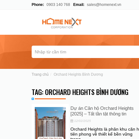
Phone:
0903 140 768
Email:
sales@homenext.vn
Trang chủ
Orchard Heights Bình Dương
TAG: ORCHARD HEIGHTS BÌNH DƯƠNG
Dự án Căn hộ Orchard Heights
[2025] – Tất tần tật thông tin
12/02/2025
Orchard Heights là phân khu căn 
tiên phong về thiết kế bền vững