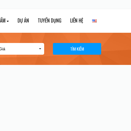
HẨM
DỰ ÁN
TUYỂN DỤNG
LIÊN HỆ
TÌM KIẾM