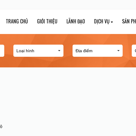
TRANG CHỦ
GIỚI THIỆU
LÃNH ĐẠO
DỊCH VỤ
SẢN P
hộ