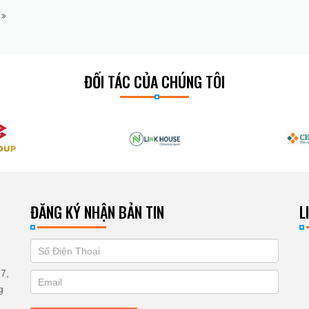
m
ĐỐI TÁC CỦA CHÚNG TÔI
ĐĂNG KÝ NHẬN BẢN TIN
L
If
ĐĂNG
you
KÝ
7,
are
g
human,
NHẬN