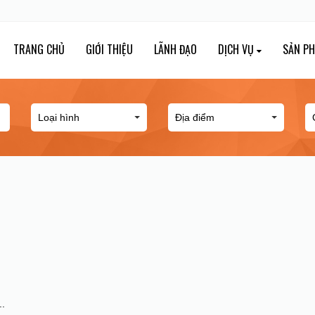
TRANG CHỦ
GIỚI THIỆU
LÃNH ĐẠO
DỊCH VỤ
SẢN P
..