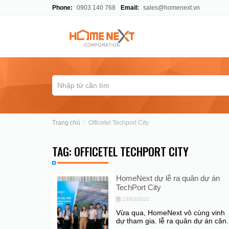
Phone:
0903 140 768
Email:
sales@homenext.vn
Trang chủ
Officetel Techport City
TAG: OFFICETEL TECHPORT CITY
HomeNext dự lễ ra quân dự án
TechPort City
13/03/2021
Vừa qua, HomeNext vô cùng vinh
dự tham gia. lễ ra quân dự án căn.