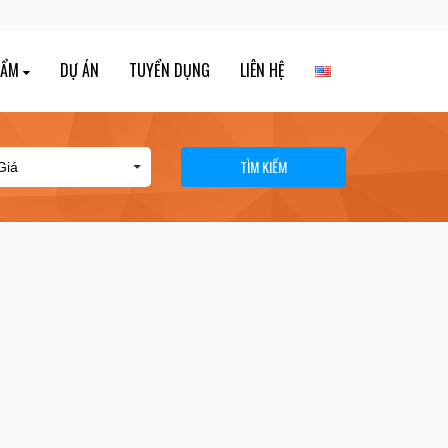
HẨM
DỰ ÁN
TUYỂN DỤNG
LIÊN HỆ
TÌM KIẾM