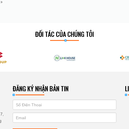
m
ĐỐI TÁC CỦA CHÚNG TÔI
ĐĂNG KÝ NHẬN BẢN TIN
L
If
ĐĂNG
you
KÝ
7,
are
g
human,
NHẬN