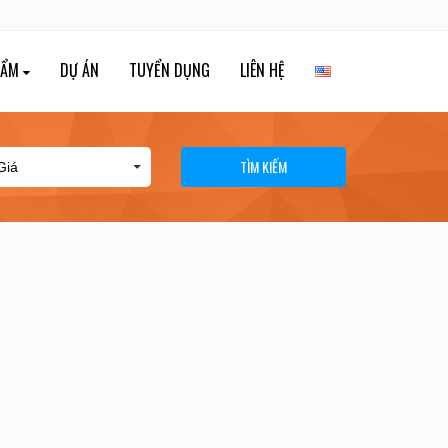
HẨM
DỰ ÁN
TUYỂN DỤNG
LIÊN HỆ
TÌM KIẾM