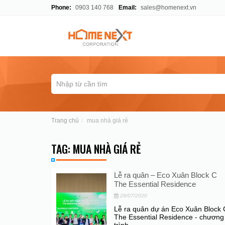
Phone:
0903 140 768
Email:
sales@homenext.vn
Trang chủ
mua nhà giá rẻ
TAG: MUA NHÀ GIÁ RẺ
Lễ ra quân – Eco Xuân Block C
The Essential Residence
28/07/2020
Lễ ra quân dự án Eco Xuân Block 
The Essential Residence - chương