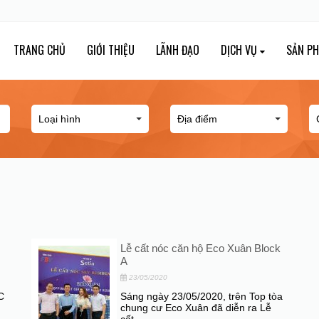
TRANG CHỦ
GIỚI THIỆU
LÃNH ĐẠO
DỊCH VỤ
SẢN P
Lễ cất nóc căn hộ Eco Xuân Block
A
23/05/2020
C
Sáng ngày 23/05/2020, trên Top tòa
chung cư Eco Xuân đã diễn ra Lễ