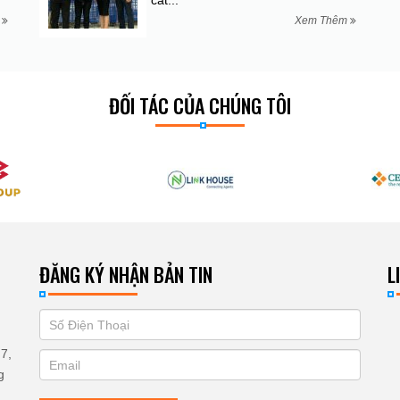
cất...
m
Xem Thêm
ĐỐI TÁC CỦA CHÚNG TÔI
ĐĂNG KÝ NHẬN BẢN TIN
L
If
ĐĂNG
you
KÝ
7,
are
g
human,
NHẬN