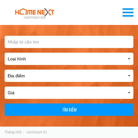
TÌM KIẾM
Trang chủ
landmark 81