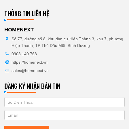
THÔNG TIN LIÊN HỆ
HOMENEXT
Số 77, đường số 8, khu dân cư Hiệp Thành 3, khu 7, phường
Hiệp Thành, TP Thủ Dầu Một, Bình Dương
0903 140 768
https://homenext.vn
sales@homenext.vn
ĐĂNG KÝ NHẬN BẢN TIN
If
ĐĂNG
you
KÝ
are
human,
NHẬN
leave