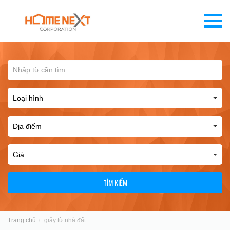
TÌM KIẾM
Trang chủ
giấy từ nhà đất