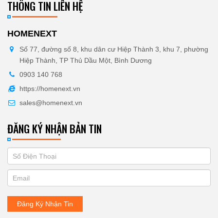
THÔNG TIN LIÊN HỆ
HOMENEXT
Số 77, đường số 8, khu dân cư Hiệp Thành 3, khu 7, phường
Hiệp Thành, TP Thủ Dầu Một, Bình Dương
0903 140 768
https://homenext.vn
sales@homenext.vn
ĐĂNG KÝ NHẬN BẢN TIN
If
ĐĂNG
you
KÝ
are
human,
NHẬN
leave
Đăng Ký Nhận Tin
BẢN
this