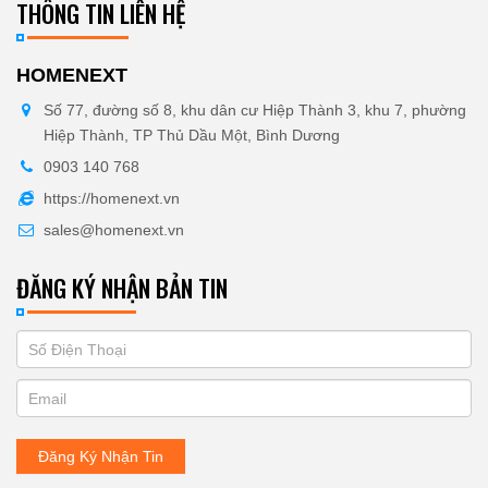
THÔNG TIN LIÊN HỆ
HOMENEXT
Số 77, đường số 8, khu dân cư Hiệp Thành 3, khu 7, phường
Hiệp Thành, TP Thủ Dầu Một, Bình Dương
0903 140 768
https://homenext.vn
sales@homenext.vn
ĐĂNG KÝ NHẬN BẢN TIN
If
ĐĂNG
you
KÝ
are
human,
NHẬN
leave
Đăng Ký Nhận Tin
BẢN
this