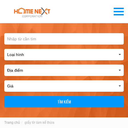
TÌM KIẾM
Trang chủ
giấy tờ làm kế thừa