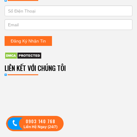
If
ĐĂNG
you
KÝ
are
human,
NHẬN
leave
Đăng Ký Nhận Tin
BẢN
this
field
TIN
blank.
LIÊN KẾT VỚI CHÚNG TÔI
0903 140 768
Theo dõi:
Liên Hệ Ngay (24/7)