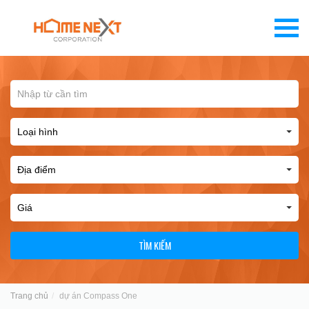
TÌM KIẾM
Trang chủ
dự án Compass One