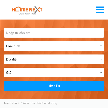
TÌM KIẾM
Trang chủ
đầu tư nhà phố Bình dương