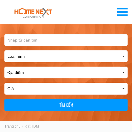
TÌM KIẾM
Trang chủ
đất TDM