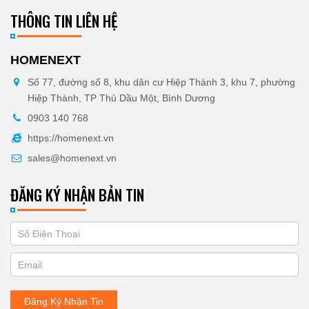
THÔNG TIN LIÊN HỆ
HOMENEXT
Số 77, đường số 8, khu dân cư Hiệp Thành 3, khu 7, phường
Hiệp Thành, TP Thủ Dầu Một, Bình Dương
0903 140 768
https://homenext.vn
sales@homenext.vn
ĐĂNG KÝ NHẬN BẢN TIN
If
ĐĂNG
you
KÝ
are
human,
NHẬN
leave
Đăng Ký Nhận Tin
BẢN
this