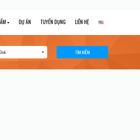
HẨM
DỰ ÁN
TUYỂN DỤNG
LIÊN HỆ
TÌM KIẾM