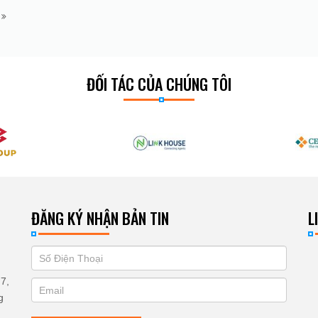
m
ĐỐI TÁC CỦA CHÚNG TÔI
ĐĂNG KÝ NHẬN BẢN TIN
L
If
ĐĂNG
you
KÝ
7,
are
g
human,
NHẬN