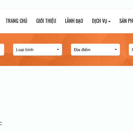
TRANG CHỦ
GIỚI THIỆU
LÃNH ĐẠO
DỊCH VỤ
SẢN P
C