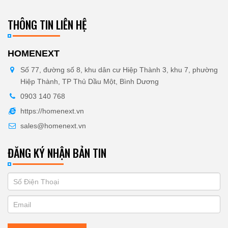
THÔNG TIN LIÊN HỆ
HOMENEXT
Số 77, đường số 8, khu dân cư Hiệp Thành 3, khu 7, phường
Hiệp Thành, TP Thủ Dầu Một, Bình Dương
0903 140 768
https://homenext.vn
sales@homenext.vn
ĐĂNG KÝ NHẬN BẢN TIN
If
ĐĂNG
you
KÝ
are
human,
NHẬN
leave