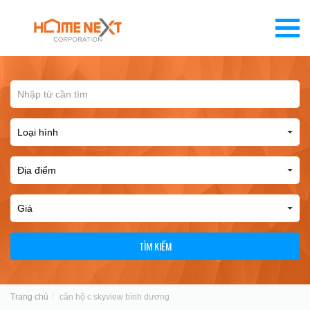
TÌM KIẾM
Trang chủ
căn hộ c skyview bình dương