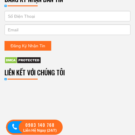
If
ĐĂNG
you
KÝ
are
human,
NHẬN
leave
Đăng Ký Nhận Tin
BẢN
this
field
TIN
blank.
LIÊN KẾT VỚI CHÚNG TÔI
0903 140 768
Theo dõi:
Liên Hệ Ngay (24/7)