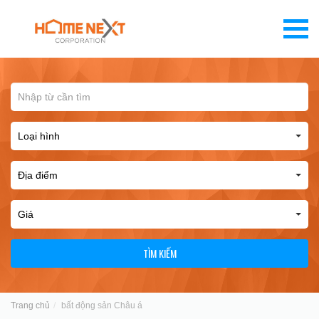
TÌM KIẾM
Trang chủ
bất động sản Châu á