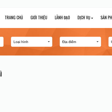
TRANG CHỦ
GIỚI THIỆU
LÃNH ĐẠO
DỊCH VỤ
SẢN P
Ì