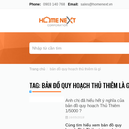
Phone:
0903 140 768
Email:
sales@homenext.vn
Trang chủ
bản đồ quy hoạch thủ thiêm là gì
TAG: BẢN ĐỒ QUY HOẠCH THỦ THIÊM LÀ G
Anh chị đã hiểu hết ý nghĩa của
bản đồ quy hoạch Thủ Thiêm
1/5000 ?
16/05/2018
Cùng tìm hiểu xem bản đồ quy