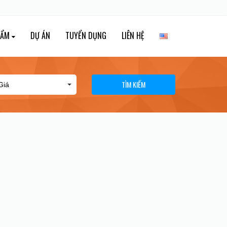
HẨM
DỰ ÁN
TUYỂN DỤNG
LIÊN HỆ
TÌM KIẾM