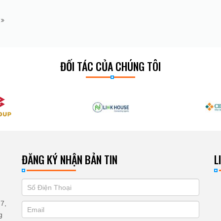
m
ĐỐI TÁC CỦA CHÚNG TÔI
ĐĂNG KÝ NHẬN BẢN TIN
L
If
ĐĂNG
you
KÝ
7,
are
g
human,