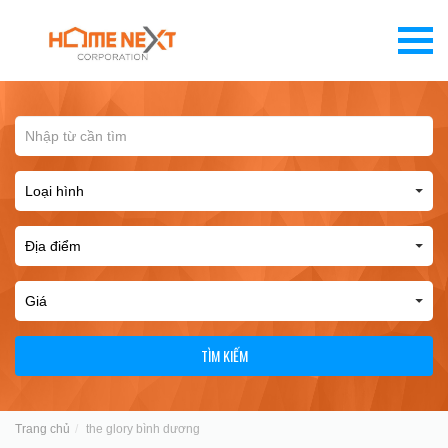
TÌM KIẾM
Trang chủ
the glory bình dương