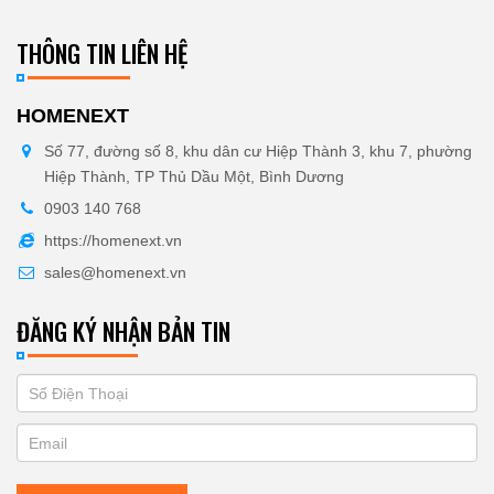
THÔNG TIN LIÊN HỆ
HOMENEXT
Số 77, đường số 8, khu dân cư Hiệp Thành 3, khu 7, phường
Hiệp Thành, TP Thủ Dầu Một, Bình Dương
0903 140 768
https://homenext.vn
sales@homenext.vn
ĐĂNG KÝ NHẬN BẢN TIN
If
ĐĂNG
you
KÝ
are
human,
NHẬN
leave