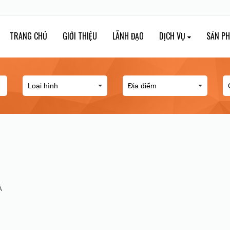
TRANG CHỦ
GIỚI THIỆU
LÃNH ĐẠO
DỊCH VỤ
SẢN P
Á