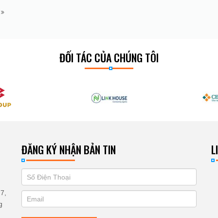
m
ĐỐI TÁC CỦA CHÚNG TÔI
ĐĂNG KÝ NHẬN BẢN TIN
L
If
ĐĂNG
you
KÝ
7,
are
g
human,
NHẬN