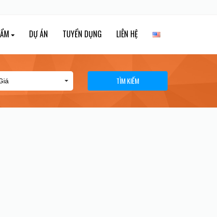
HẨM
DỰ ÁN
TUYỂN DỤNG
LIÊN HỆ
TÌM KIẾM