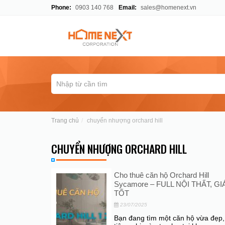
Phone:
0903 140 768
Email:
sales@homenext.vn
Trang chủ
chuyển nhượng orchard hill
CHUYỂN NHƯỢNG ORCHARD HILL
Cho thuê căn hộ Orchard Hill
Sycamore – FULL NỘI THẤT, GI
TỐT
23/07/2025
Bạn đang tìm một căn hộ vừa đẹp,