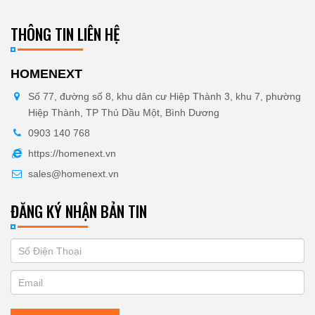
THÔNG TIN LIÊN HỆ
HOMENEXT
Số 77, đường số 8, khu dân cư Hiệp Thành 3, khu 7, phường
Hiệp Thành, TP Thủ Dầu Một, Bình Dương
0903 140 768
https://homenext.vn
sales@homenext.vn
ĐĂNG KÝ NHẬN BẢN TIN
If
ĐĂNG
you
KÝ
are
human,
NHẬN
leave