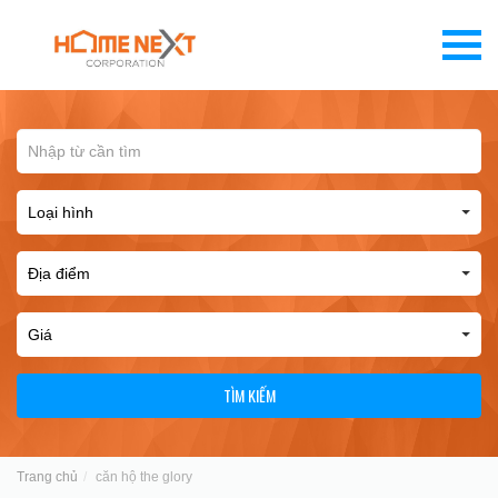
TÌM KIẾM
Trang chủ
căn hộ the glory