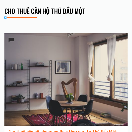
CHO THUÊ CĂN HỘ THỦ DẦU MỘT
Cho thuê căn hộ chung cư New Horizon, Tp Thủ Dầu Một