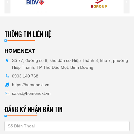
THÔNG TIN LIÊN HỆ
HOMENEXT
Số 77, đường số 8, khu dân cư Hiệp Thành 3, khu 7, phường
Hiệp Thành, TP Thủ Dầu Một, Bình Dương
0903 140 768
https://homenext.vn
sales@homenext.vn
ĐĂNG KÝ NHẬN BẢN TIN
If
ĐĂNG
you