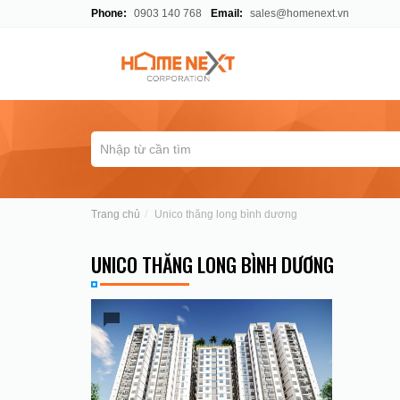
Phone:
0903 140 768
Email:
sales@homenext.vn
Trang chủ
Unico thăng long bình dương
UNICO THĂNG LONG BÌNH DƯƠNG