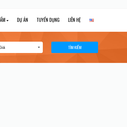
HẨM
DỰ ÁN
TUYỂN DỤNG
LIÊN HỆ
TÌM KIẾM