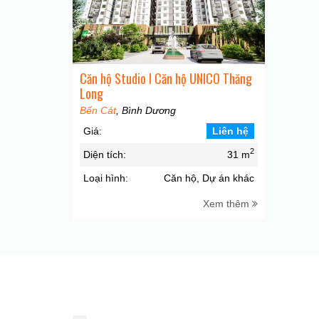
Căn hộ Studio I Căn hộ UNICO Thăng
Long
Bến Cát
, Bình Dương
Giá:
Liên hệ
2
Diện tích:
31 m
Loại hình:
Căn hộ, Dự án khác
Xem thêm