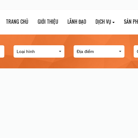
TRANG CHỦ
GIỚI THIỆU
LÃNH ĐẠO
DỊCH VỤ
SẢN P