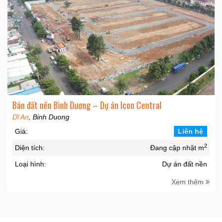
Bán đất nền Bình Dương – Dự án Icon Central
Dĩ An
, Binh Duong
Giá:
Liên hệ
2
Diện tích:
Đang cập nhật m
Loại hình:
Dự án đất nền
Xem thêm