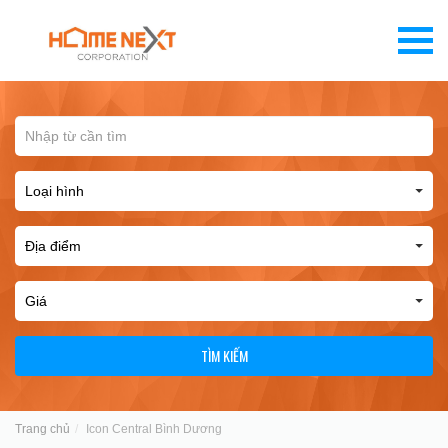
TÌM KIẾM
Trang chủ
Icon Central Bình Dương