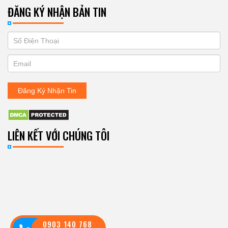
ĐĂNG KÝ NHẬN BẢN TIN
If
ĐĂNG
you
KÝ
are
human,
NHẬN
leave
Đăng Ký Nhận Tin
BẢN
this
field
TIN
blank.
LIÊN KẾT VỚI CHÚNG TÔI
0903 140 768