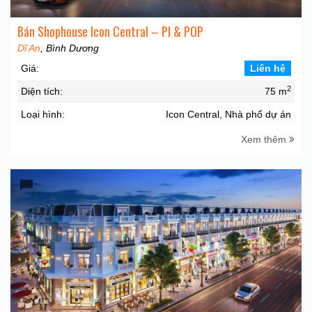
Bán Shophouse Icon Central – PI & POP
Dĩ An
, Bình Dương
Giá:
Liên hệ
2
Diện tích:
75 m
Loại hình:
Icon Central, Nhà phố dự án
Xem thêm