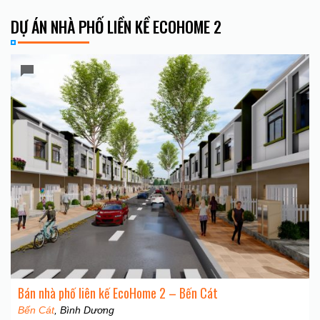
DỰ ÁN NHÀ PHỐ LIỀN KỀ ECOHOME 2
Bán nhà phố liên kế EcoHome 2 – Bến Cát
Bến Cát
, Bình Dương