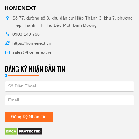
HOMENEXT
Số 77, đường số 8, khu dân cư Hiệp Thành 3, khu 7, phường
Hiệp Thành, TP Thủ Dầu Một, Bình Dương
0903 140 768
https://homenext.vn
sales@homenext.vn
ĐĂNG KÝ NHẬN BẢN TIN
If
ĐĂNG
you
KÝ
are
human,
NHẬN
leave
Đăng Ký Nhận Tin
BẢN
this
field
TIN
blank.