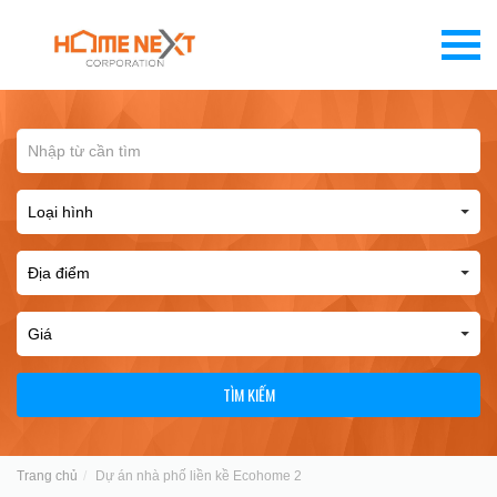
TÌM KIẾM
Trang chủ
Dự án nhà phố liền kề Ecohome 2