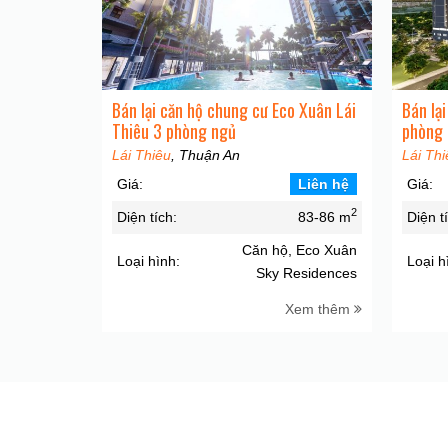
Bán lại căn hộ chung cư Eco Xuân Lái
Bán lạ
Thiêu 3 phòng ngủ
phòng
Lái Thiêu
, Thuận An
Lái Thi
Giá:
Liên hệ
Giá:
2
Diện tích:
83-86 m
Diện t
Căn hộ, Eco Xuân
Loại hình:
Loại h
Sky Residences
Xem thêm