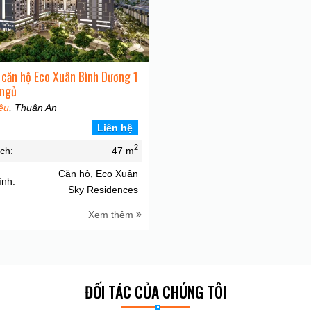
i căn hộ Eco Xuân Bình Dương 1
 ngủ
êu
, Thuận An
Liên hệ
2
ích:
47 m
Căn hộ, Eco Xuân
ình:
Sky Residences
Xem thêm
ĐỐI TÁC CỦA CHÚNG TÔI