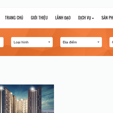
TRANG CHỦ
GIỚI THIỆU
LÃNH ĐẠO
DỊCH VỤ
SẢN P