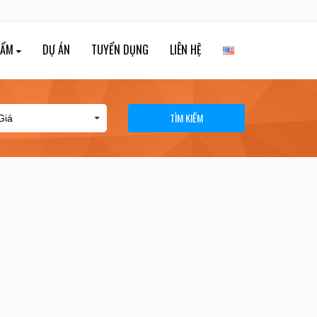
HẨM
DỰ ÁN
TUYỂN DỤNG
LIÊN HỆ
TÌM KIẾM