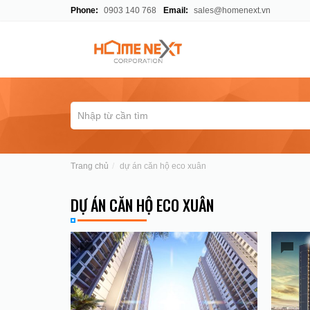
Phone:
0903 140 768
Email:
sales@homenext.vn
Trang chủ
dự án căn hộ eco xuân
DỰ ÁN CĂN HỘ ECO XUÂN