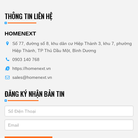
THÔNG TIN LIÊN HỆ
HOMENEXT
Số 77, đường số 8, khu dân cư Hiệp Thành 3, khu 7, phường
Hiệp Thành, TP Thủ Dầu Một, Bình Dương
0903 140 768
https://homenext.vn
sales@homenext.vn
ĐĂNG KÝ NHẬN BẢN TIN
If
ĐĂNG
you
KÝ
are
human,
NHẬN
leave