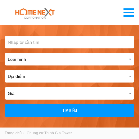
TÌM KIẾM
Trang chủ
Chung cư Thịnh Gia Tower