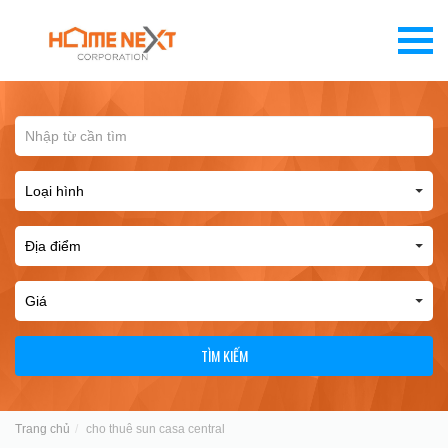
TÌM KIẾM
Trang chủ
cho thuê sun casa central