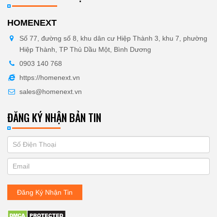
HOMENEXT
Số 77, đường số 8, khu dân cư Hiệp Thành 3, khu 7, phường
Hiệp Thành, TP Thủ Dầu Một, Bình Dương
0903 140 768
https://homenext.vn
sales@homenext.vn
ĐĂNG KÝ NHẬN BẢN TIN
If
ĐĂNG
you
KÝ
are
human,
NHẬN
leave
Đăng Ký Nhận Tin
BẢN
this
field
TIN