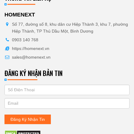
HOMENEXT
Số 77, đường số 8, khu dân cư Hiệp Thành 3, khu 7, phường
Hiệp Thành, TP Thủ Dầu Một, Bình Dương
0903 140 768
https://homenext.vn
sales@homenext.vn
ĐĂNG KÝ NHẬN BẢN TIN
If
ĐĂNG
you
KÝ
are
human,
NHẬN
leave
Đăng Ký Nhận Tin
BẢN
this
field
TIN