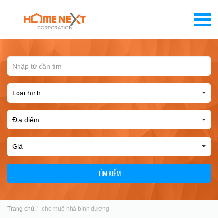
TÌM KIẾM
Trang chủ
cho thuê nhà bình dương