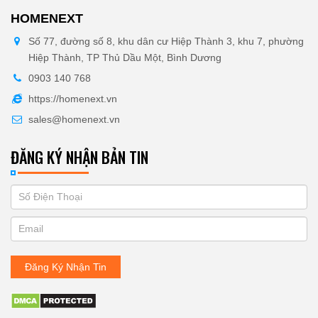
HOMENEXT
Số 77, đường số 8, khu dân cư Hiệp Thành 3, khu 7, phường
Hiệp Thành, TP Thủ Dầu Một, Bình Dương
0903 140 768
https://homenext.vn
sales@homenext.vn
ĐĂNG KÝ NHẬN BẢN TIN
If
ĐĂNG
you
KÝ
are
human,
NHẬN
leave
Đăng Ký Nhận Tin
BẢN
this
field
TIN
blank.