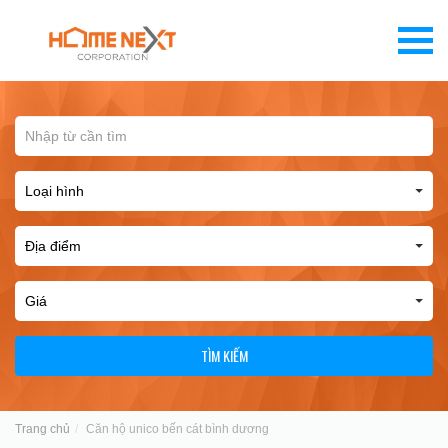
TÌM KIẾM
Trang chủ
Căn hộ unico bến cát bình dương