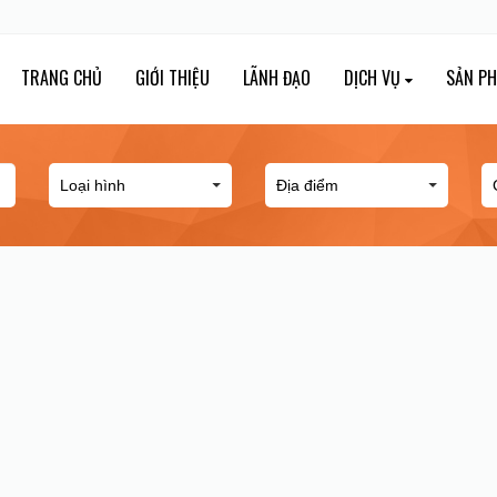
TRANG CHỦ
GIỚI THIỆU
LÃNH ĐẠO
DỊCH VỤ
SẢN P