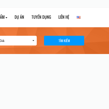
HẨM
DỰ ÁN
TUYỂN DỤNG
LIÊN HỆ
TÌM KIẾM