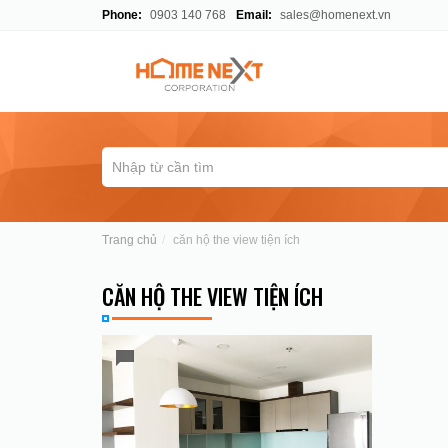
Phone:
0903 140 768
Email:
sales@homenext.vn
Trang chủ
căn hộ the view tiện ích
CĂN HỘ THE VIEW TIỆN ÍCH