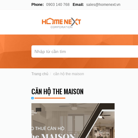
Phone:
0903 140 768
Email:
sales@homenext.vn
Trang chủ
căn hộ the maison
CĂN HỘ THE MAISON