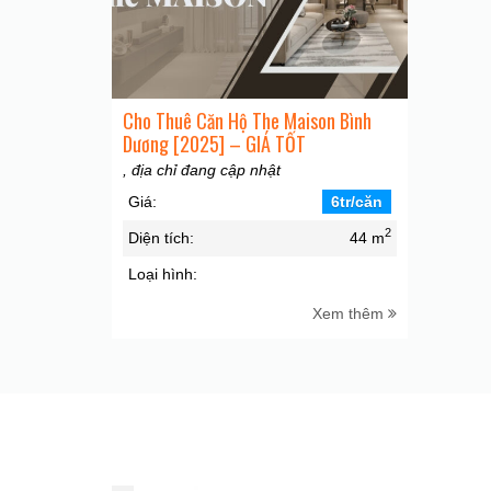
Cho Thuê Căn Hộ The Maison Bình
Dương [2025] – GIÁ TỐT
, địa chỉ đang cập nhật
Giá:
6tr/căn
2
Diện tích:
44 m
Loại hình:
Xem thêm