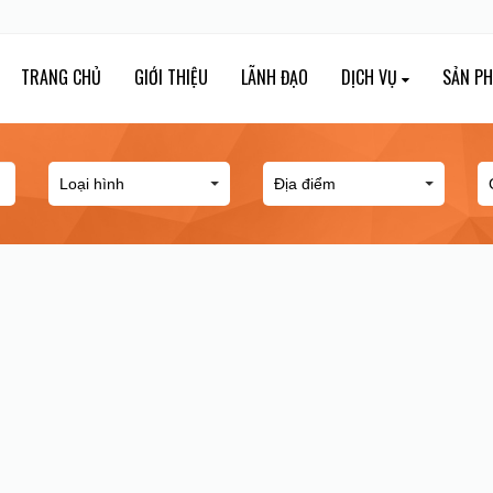
TRANG CHỦ
GIỚI THIỆU
LÃNH ĐẠO
DỊCH VỤ
SẢN P