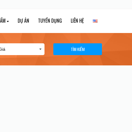
HẨM
DỰ ÁN
TUYỂN DỤNG
LIÊN HỆ
TÌM KIẾM