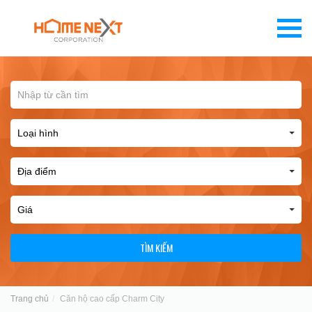
TÌM KIẾM
Trang chủ
Căn hộ cao cấp Charm City