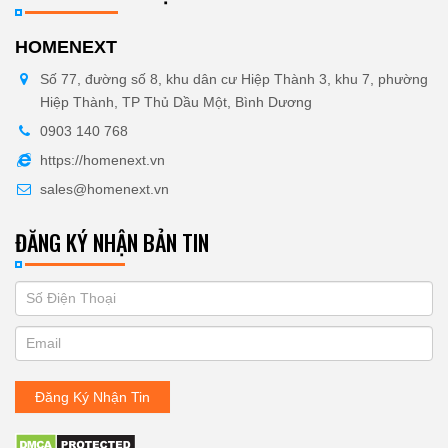
HOMENEXT
Số 77, đường số 8, khu dân cư Hiệp Thành 3, khu 7, phường
Hiệp Thành, TP Thủ Dầu Một, Bình Dương
0903 140 768
https://homenext.vn
sales@homenext.vn
ĐĂNG KÝ NHẬN BẢN TIN
If
ĐĂNG
you
KÝ
are
human,
NHẬN
leave
Đăng Ký Nhận Tin
BẢN
this
field
TIN