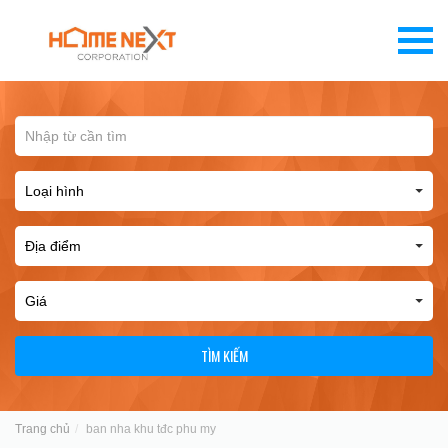
TÌM KIẾM
Trang chủ
ban nha khu tđc phu my