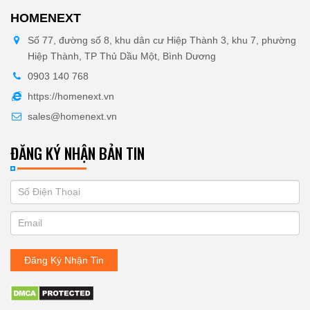
HOMENEXT
Số 77, đường số 8, khu dân cư Hiệp Thành 3, khu 7, phường
Hiệp Thành, TP Thủ Dầu Một, Bình Dương
0903 140 768
https://homenext.vn
sales@homenext.vn
ĐĂNG KÝ NHẬN BẢN TIN
If
ĐĂNG
you
KÝ
are
human,
NHẬN
leave
Đăng Ký Nhận Tin
BẢN
this
field
TIN
blank.