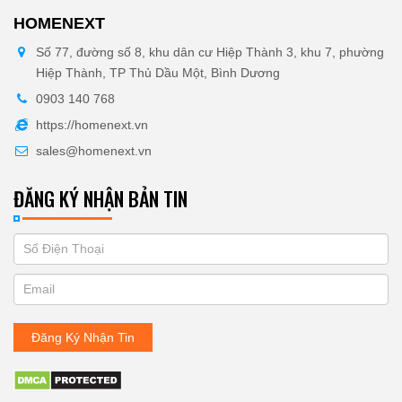
HOMENEXT
Số 77, đường số 8, khu dân cư Hiệp Thành 3, khu 7, phường
Hiệp Thành, TP Thủ Dầu Một, Bình Dương
0903 140 768
https://homenext.vn
sales@homenext.vn
ĐĂNG KÝ NHẬN BẢN TIN
If
ĐĂNG
you
KÝ
are
human,
NHẬN
leave
Đăng Ký Nhận Tin
BẢN
this
field
TIN
blank.