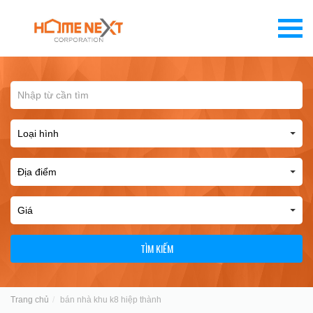
TÌM KIẾM
Trang chủ
bán nhà khu k8 hiệp thành